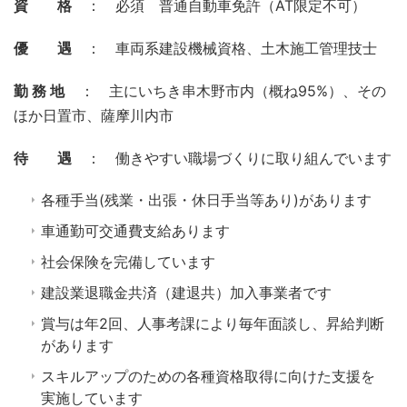
資 格
： 必須 普通自動車免許（AT限定不可）
優 遇
： 車両系建設機械資格、土木施工管理技士
勤 務 地
： 主にいちき串木野市内（概ね95%）、その
ほか日置市、薩摩川内市
待 遇
： 働きやすい職場づくりに取り組んでいます
各種手当(残業・出張・休日手当等あり)があります
車通勤可交通費支給あります
社会保険を完備しています
建設業退職金共済（建退共）加入事業者です
賞与は年2回、人事考課により毎年面談し、昇給判断
があります
スキルアップのための各種資格取得に向けた支援を
実施しています