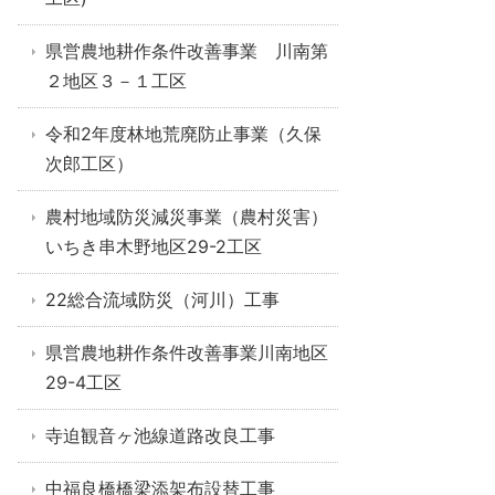
県営農地耕作条件改善事業 川南第
２地区３－１工区
令和2年度林地荒廃防止事業（久保
次郎工区）
農村地域防災減災事業（農村災害）
いちき串木野地区29-2工区
22総合流域防災（河川）工事
県営農地耕作条件改善事業川南地区
29-4工区
寺迫観音ヶ池線道路改良工事
中福良橋橋梁添架布設替工事