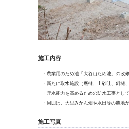
施工内容
農業用のため池「大谷山ため池」の改
新たに取水施設（底樋、土砂吐、斜樋
貯水能力を高めるための防水工事とし
周囲は、大里みかん畑や水田等の農地
施工写真