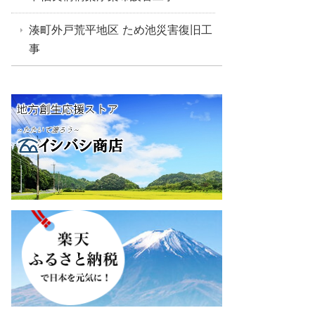
湊町外戸荒平地区 ため池災害復旧工
事