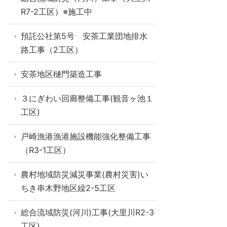
R7-2工区）※施工中
預託公社第5号 安茶工業団地排水
路工事（2工区）
安茶地区樋門築造工事
３にぎわい回廊整備工事(観音ヶ池１
工区)
戸崎漁港漁港施設機能強化整備工事
（R3-1工区）
農村地域防災減災事業(農村災害)い
ちき串木野地区繰2-5工区
総合流域防災(河川)工事(大里川R2-3
工区)