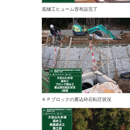
底樋工ヒューム管布設完了
ＫＰブロックの裏込砕石転圧状況