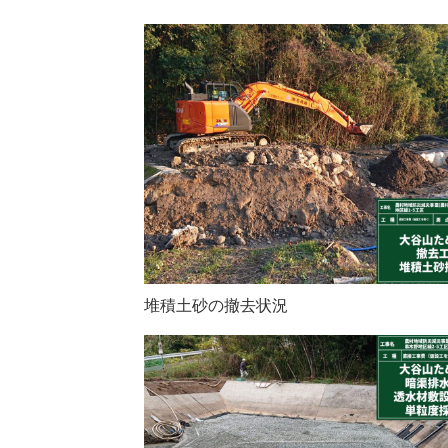
堆積土砂の撤去状況