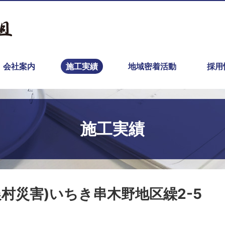
会社案内
施工実績
地域密着活動
採用
施工実績
村災害)いちき串木野地区繰2-5