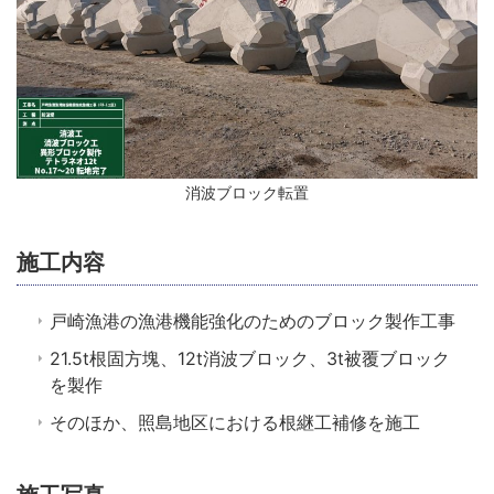
消波ブロック転置
施工内容
戸崎漁港の漁港機能強化のためのブロック製作工事
21.5t根固方塊、12t消波ブロック、3t被覆ブロック
を製作
そのほか、照島地区における根継工補修を施工